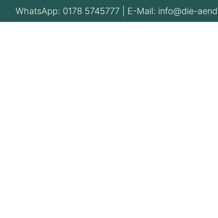
WhatsApp:
0178 5745777
| E-Mail:
info@die-aend