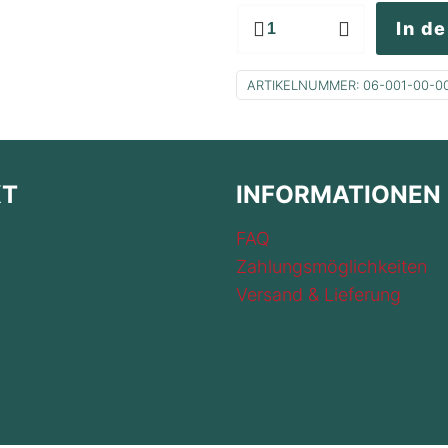
Bettdecke
In d
–
Reißverschluss
ARTIKELNUMMER:
06-001-00-0
austauschen
Menge
KT
INFORMATIONEN
FAQ
Zahlungsmöglichkeiten
Versand & Lieferung