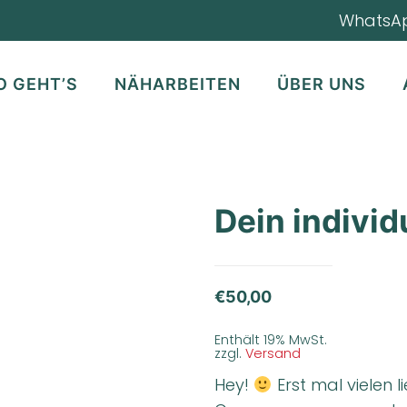
WhatsA
O GEHT’S
NÄHARBEITEN
ÜBER UNS
Dein indivi
€
50,00
Enthält 19% MwSt.
zzgl.
Versand
Hey!
Erst mal vielen 