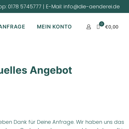
pp:
0178 5745777
| E-Mail:
info@die-aenderei.de
0
ANFRAGE
MEIN KONTO
€0,00
duelles Angebot
lieben Dank für Deine Anfrage. Wir haben uns das