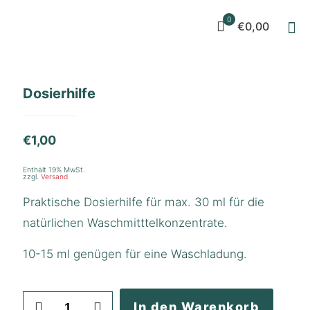
0
€0,00
Dosierhilfe
€
1,00
Enthält 19% MwSt.
zzgl.
Versand
Praktische Dosierhilfe für max. 30 ml für die
natürlichen Waschmitttelkonzentrate.
10-15 ml genügen für eine Waschladung.
Dosierhilfe
In den Warenkorb
Menge