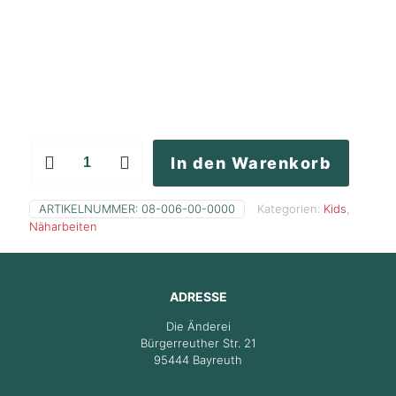
Front-
In den Warenkorb
Reißverschluss
austauschen
(mit
ARTIKELNUMMER:
08-006-00-0000
Kategorien:
Kids
,
Futter)
Näharbeiten
-
bis
Gr.
140
ADRESSE
Menge
Die Änderei
Bürgerreuther Str. 21
95444 Bayreuth