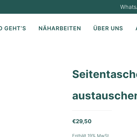
Whats
O GEHT’S
NÄHARBEITEN
ÜBER UNS
Seitentasch
austausche
€
29,50
Enthält 19% MwSt.