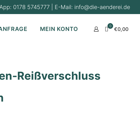
App:
0178 5745777
| E-Mail:
info@die-aenderei.de
0
ANFRAGE
MEIN KONTO
€0,00
en-Reißverschluss
n