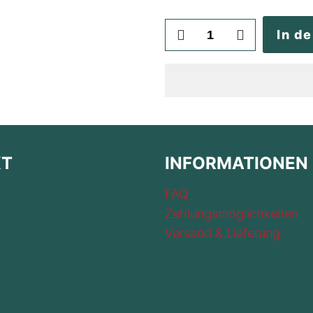
Seitentaschen-
In d
Reißverschluss
austauschen
Menge
KT
INFORMATIONEN
FAQ
Zahlungsmöglichkeiten
Versand & Lieferung